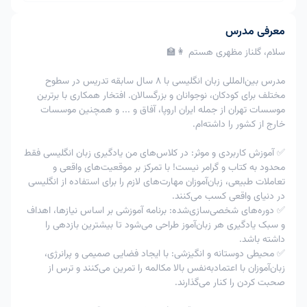
کلاس
زمان کلاس
کلاس
امکان پذیر
امکان پذیر
معرفی مدرس
1
لغو کلاس
با اعمال جریمه
با اعمال
امکان پذیر
سلام، گلناز مظهری هستم 👩‍🏫
80%
جریمه 40%
تغییر
مدرس بین‌المللی زبان انگلیسی با 8 سال سابقه تدریس در سطوح
امکان
امکان
2
زمان
امکان پذیر
مختلف برای کودکان، نوجوانان و بزرگسالان. افتخار همکاری با برترین
پذیرنیست
پذیرنیست
کلاس
موسسات تهران از جمله ایران اروپا، آفاق و ... و همچنین موسسات
خارج از کشور را داشته‌ام.
امکان پذیر
امکان پذیر
3
لغوتوافقی
-
با تایید استاد
با تایید استاد
✅ آموزش کاربردی و موثر: در کلاس‌های من یادگیری زبان انگلیسی فقط
در اعمال جریمه 80% ، به عنوان مثال اگر زبان آموز مبلغ 200
محدود به کتاب و گرامر نیست! با تمرکز بر موقعیت‌های واقعی و
هزار تومان را برای کلاس خود پرداخت کرده و کلاس را فرضا 5
تعاملات طبیعی، زبان‌آموزان مهارت‌های لازم را برای استفاده از انگلیسی
ساعت قبل کلاس لغو کند ، 80% مبلغ پرداختی یعنی 160 هزار
در دنیای واقعی کسب می‌کنند.
تومان سوخت شده و 40 هزار تومان دیگر به کیف پول زبان
✅ دوره‌های شخصی‌سازی‌شده: برنامه آموزشی بر اساس نیازها، اهداف
آموز برگشت خواهد شد.
و سبک یادگیری هر زبان‌آموز طراحی می‌شود تا بیشترین بازدهی را
داشته باشد.
✅ محیطی دوستانه و انگیزشی: با ایجاد فضایی صمیمی و پرانرژی،
زبان‌آموزان با اعتمادبه‌نفس بالا مکالمه را تمرین می‌کنند و ترس از
صحبت کردن را کنار می‌گذارند.