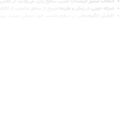
انتخاب مسیر درست:
با تعیین سطح زبان، می‌توانید در کلاس
صرفه جویی در زمان و هزینه:
شروع از سطح مناسب، از اتلاف وق
افزایش انگیزه:
وقتی در سطح مناسب خود آموزش ببینید، پیشرفت
شناسایی نقاط قوت و ضعف:
تعیین سطح زبان، به شما کمک می
کاهش اضطراب و استرس:
دانستن سطح دقیق زبان، اضطراب و 
آزمون تعیین سطح چطور انجام می‌شود؟
آزمون‌های تعیین سطح به دو شکل کتبی یا شفاهی انجام می‌شود. م
می‌شود. هر دو آزمون شامل سوالات مختلفی درباره سنجش سطح زبان‌
را مشخص می‌کند.
از طرف دیگر در سال‌های گذشته آزمون تعیین سطح آنلاین زبان هم مت
خود را دارند. به صورت کلی آزمون‌های شفاهی و کتبی به صورت ترکیبی
نیستند. اما تعیین سطح زبان به صورت تلفنی یا آنلاین معمولاً به ص
سطوح مختلف زبان در تعیین سطح زبان
سطوح زبان به طور کلی به شش دسته تقسیم می شوند:
1-سطح مبتدی (A2-A1)
آشنایی اولیه با زبان و الفبا
درک عبارت ساده و روزمره
توانایی برقراری ارتباطی محدود در موقعیت های روزمره