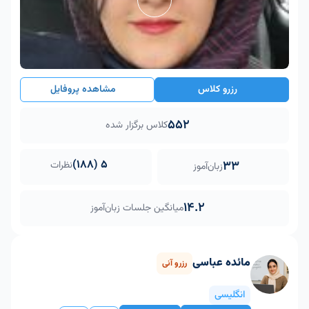
رزرو کلاس
مشاهده پروفایل
552
کلاس برگزار شده
5 (188)
33
نظرات
زبان‌آموز
14.2
میانگین جلسات زبان‌آموز
مائده عباسی
رزرو آنی
انگلیسی