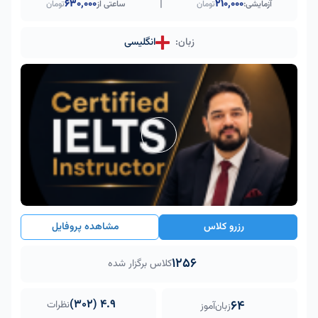
|
۶۳۰٬۰۰۰
210,000
آزمایشی:
تومان
ساعتی از
تومان
زبان:
انگلیسی
رزرو کلاس
مشاهده پروفایل
1256
کلاس برگزار شده
4.9 (302)
64
نظرات
زبان‌آموز