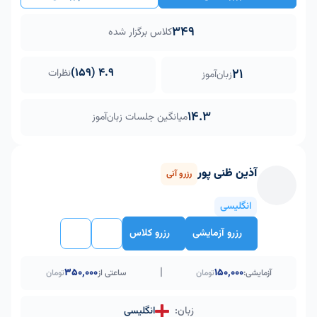
349
کلاس برگزار شده
4.9 (159)
21
نظرات
زبان‌آموز
14.3
میانگین جلسات زبان‌آموز
آذین ظنی پور
رزرو آنی
انگلیسی
رزرو آزمایشی
رزرو کلاس
|
۳۵۰٬۰۰۰
150,000
آزمایشی:
تومان
ساعتی از
تومان
زبان:
انگلیسی