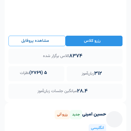
رزرو کلاس
مشاهده پروفایل
8374
کلاس برگزار شده
5 (2769)
312
نظرات
زبان‌آموز
28.4
میانگین جلسات زبان‌آموز
حسین امینی
جدید
رزرو آنی
انگلیسی