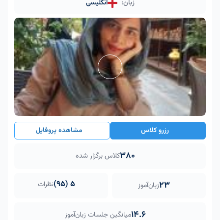
زبان:
انگلیسی
رزرو کلاس
مشاهده پروفایل
380
کلاس برگزار شده
5 (95)
23
نظرات
زبان‌آموز
14.6
میانگین جلسات زبان‌آموز