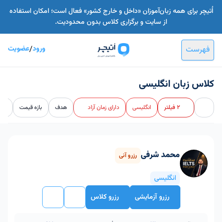
اُتیچر برای همه زبان‌آموزان «داخل و خارج کشور» فعال است؛ امکان استفاده
از سایت و برگزاری کلاس بدون محدودیت.
فهرست
ورود
/
عضویت
کلاس زبان انگلیسی
2 فیلتر
انگلیسی
دارای زمان آزاد
هدف
بازه قیمت
زما
محمد شرفی
رزرو آنی
انگلیسی
رزرو آزمایشی
رزرو کلاس