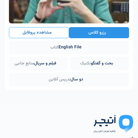
رزرو کلاس
مشاهده پروفایل
English File
کتاب
بحث و گفتگو
تکنیک
فیلم و سریال
منابع جانبی
دو سال
تدریس آنلاین