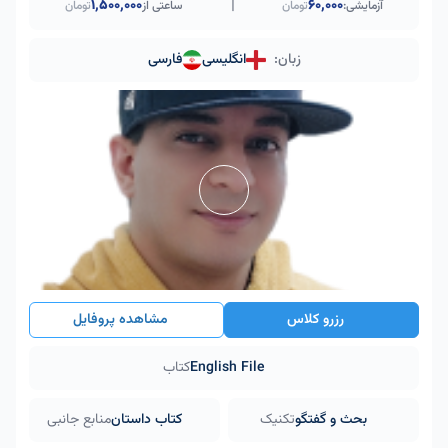
|
۱٬۵۰۰٬۰۰۰
60,000
آزمایشی:
تومان
ساعتی از
تومان
زبان:
انگلیسی
فارسی
رزرو کلاس
مشاهده پروفایل
English File
کتاب
بحث و گفتگو
تکنیک
کتاب داستان
منابع جانبی