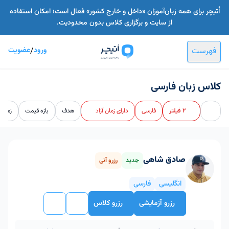
اُتیچر برای همه زبان‌آموزان «داخل و خارج کشور» فعال است؛ امکان استفاده
از سایت و برگزاری کلاس بدون محدودیت.
فهرست
ورود
/
عضویت
کلاس زبان فارسی
2 فیلتر
فارسی
دارای زمان آزاد
هدف
بازه قیمت
زمان و
صادق شاهی
جدید
رزرو آنی
انگلیسی
فارسی
رزرو آزمایشی
رزرو کلاس