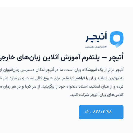
تاریخچه زبان ژاپنی
است. زبان ژاپنی در طولتاریخ خود تحت تأثیر زبان‌های چینی، کره‌ای و پر
چرا باید ژاپنی یاد بگیریم؟
دلایل متعددی برای یادگیری زبان ژاپنی وجود دارد که از جمله آنها می‌تو
اُتیچر — پلتفرم آموزش آنلاین زبان‌های خارج
فرصت‌های شغلی:
اُتیچر فراتر از یک آموزشگاه زبان است. ما در اُتیچر امکان دسترسی زبان‌آموزان 
ژاپن به عنوان سومین اقتصاد بزرگ دنیا، مقصدی جذاب برای بسیاری ازسرمایه
به بهترین اساتید زبان را فراهم کرده‌ایم. برای شروع کافی است زبان مورد نظر خ
گردشگری:
کرده و از میان اساتید، استاد دلخواه خود را برگزینید. از هر کجا و در هر زمان می
ژاپن با جاذبه‌های تاریخی و طبیعی بی‌نظیر، از جمله کوه فوجی، معبدکیومیز
کلاس‌های زبان اُتیچر شرکت کنید.
برقرار کرده و از تجربه‌ای عمیق‌تر ولذت‌بخش‌تر بهره‌مند شوید.
ارتقای سطح فرهنگی:
021-82801298
زبان ژاپنی، زبانی غنی با تاریخ و ادبیات پربار است. یادگیری این زبانبه 
یادگیری یک زبان منحصر به فرد: