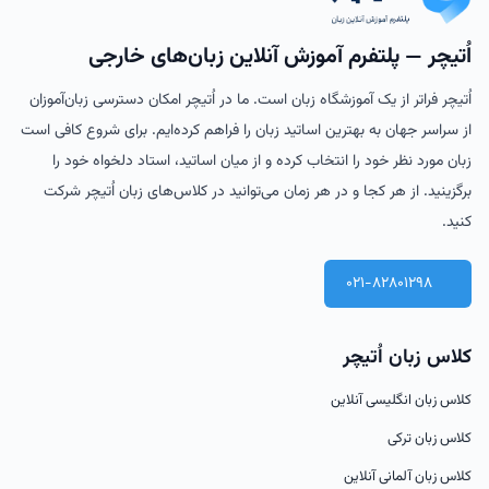
در طول تاریخ، زبان چینی تحولات بسیاری را پشت سر گذاشته و به
گویش‌ها ولهجه‌های مختلفی تقسیم شده است. زبان چینی معیار،
اُتیچر — پلتفرم آموزش آنلاین زبان‌های خارجی
که در حال حاضر در چین وتایوان رایج است، بر اساس گویش
ماندارین بنا شده است.
اُتیچر فراتر از یک آموزشگاه زبان است. ما در اُتیچر امکان دسترسی زبان‌آموزان
از سراسر جهان به بهترین اساتید زبان را فراهم کرده‌ایم. برای شروع کافی است
چرا چینی یاد بگیریم؟
زبان مورد نظر خود را انتخاب کرده و از میان اساتید، استاد دلخواه خود را
برگزینید. از هر کجا و در هر زمان می‌توانید در کلاس‌های زبان اُتیچر شرکت
یادگیری زبان چینی و استفاده از دانش یک استاد چینی، فواید
کنید.
متعددی برایافراد به ارمغان می‌آورد که از جمله آنها می‌توان به موارد
زیر اشاره کرد:
021-82801298
فرصت‌های شغلی:
چین به عنوان دومین اقتصاد بزرگ جهان، مقصدی جذاب برای بسیاری
کلاس زبان اُتیچر
ازسرمایه‌گذاران و بازرگانان است. تسلط بر زبان چینی می‌تواند به شما
دریافتن شغل‌های پردرآمد در این کشور و سایر کشورهای آسیایی کمک
کلاس زبان انگلیسی آنلاین
کند.
کلاس زبان ترکی
گردشگری:
چین به عنوان یکی از محبوب‌ترین مقاصد گردشگری دنیا، دارای
کلاس زبان آلمانی آنلاین