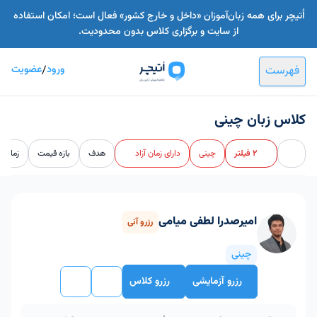
اُتیچر برای همه زبان‌آموزان «داخل و خارج کشور» فعال است؛ امکان استفاده
از سایت و برگزاری کلاس بدون محدودیت.
فهرست
ورود
/
عضویت
کلاس زبان چینی
2 فیلتر
چینی
دارای زمان آزاد
هدف
بازه قیمت
زمان و 
امیرصدرا لطفی میامی
رزرو آنی
چینی
رزرو آزمایشی
رزرو کلاس