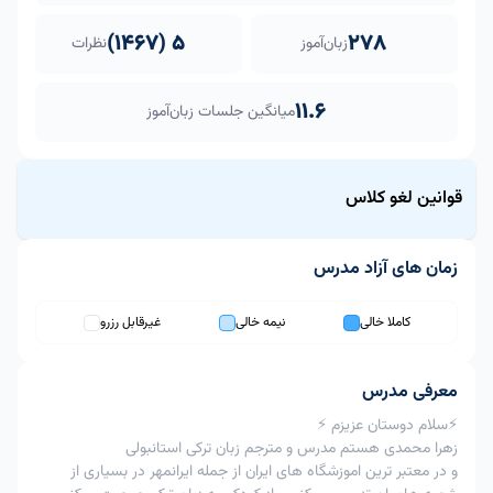
5 (1467)
278
زبان‌آموز
نظرات
11.6
میانگین جلسات زبان‌آموز
قوانین لغو کلاس
زمان های آزاد مدرس
قاعده لغو کلاس برای این مدرس منعطف است.
از 3ساعت
از 12 تا 3
بیشتر از 12
کاملا خالی
نیمه خالی
غیرقابل رزرو
ردیف
اقدام
تا زمان
ساعت به زمان
ساعت به زمان
کلاس
کلاس
کلاس
امکان پذیر
امکان پذیر
معرفی مدرس
1
لغو کلاس
با اعمال
با اعمال جریمه
امکان پذیر
⚡سلام دوستان عزیزم ⚡
جریمه 60%
40%
زهرا محمدی هستم مدرس و مترجم زبان‌ ترکی استانبولی
تغییر
و در معتبر ترین اموزشگاه های ایران از جمله ایرانمهر در بسیاری از
امکان
امکان
2
زمان
امکان پذیر