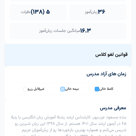
5 (138)
36
زبان‌آموز
نظرات
16.3
میانگین جلسات زبان‌آموز
قوانین لغو کلاس
زمان های آزاد مدرس
قاعده لغو کلاس برای این مدرس strict است.
داخل بازه 12
از 24 تا 12
بیشتر از 24
کاملا خالی
نیمه خالی
غیرقابل رزرو
ردیف
اقدام
ساعت به زمان
ساعت به
ساعت به زمان
کلاس
زمان کلاس
کلاس
امکان پذیر
امکان پذیر
معرفی مدرس
1
لغو کلاس
با اعمال جریمه
با اعمال
امکان پذیر
بنده مسعود عرب‌پور، کارشناس ارشد رشتهٔ آموزش زبان انگلیسی با رتبهٔ
80%
جریمه 40%
65 در آزمون ارشد سال ١4٠١ هستم. از سال 1398 این زبان شیرین رو
تغییر
تدریس می‌کنم و همواره بهترین بازخوردها رو از زبان‌آموزان عزیزم
امکان
امکان
2
زمان
امکان پذیر