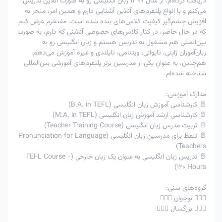
دریافت کرده‌ام. از سال 1399 زبان انگلیسی رو به صورت آنلاین تدریس
پذیرنیست
پذیرنیست
کلاس
می‌کنم و با انواع پلتفرم‌های آنلاین آشنایی دارم و همین امر، منجر به
افزایش چشم‌گیر کیفیت کلاس‌های بنده شده است. مفتخرم عرض کنم
امکان پذیر
امکان پذیر
3
لغوتوافقی
-
که در حال حاضر، در کنار کلاس‌های خصوصی آنلاینی که دارم، به صورت
با تایید استاد
با تایید استاد
بین‌المللی هم مشغول به تدریس هستم و زبان انگلیسی رو به
در اعمال جریمه 80% ، به عنوان مثال اگر زبان آموز مبلغ 200
زبان‌آموزان ژاپنی، تایوانی، ویتنامی، تایلندی و غیره آموزش می‌دهم.
هزار تومان را برای کلاس خود پرداخت کرده و کلاس را فرضا 5
هم‌چنین، به عنوانِ یکی از مدرسین برتر پلتفرم‌های آموزشی بین‌المللی
ساعت قبل کلاس لغو کند ، 80% مبلغ پرداختی یعنی 160 هزار
شناخته شده‌ام.
تومان سوخت شده و 40 هزار تومان دیگر به کیف پول زبان
مدارک آموزشی:
آموز برگشت خواهد شد.
📄 کارشناسی آموزش زبان انگلیسی (B.A. in TEFL)
📄 کارشناسی ارشد آموزش زبان انگلیسی (M.A. in TEFL)
📄 تربیت مدرس زبان انگلیسی (Teacher Training Course)
📄 تلفظ برای مدرسین زبان انگلیسی (Pronunciation for Language
Teachers)
📄 تدریس زبان انگلیسی به عنوان یک زبان خارجی (TEFL Course -
120 Hours)
گروه‌های سنی:
🙋🏻‍♂️ نوجوان 🙋🏻‍♀️
🙋🏻‍♂️ بزرگسال 🙋🏻‍♀️