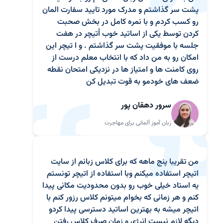
پشت سر گذاشتم و مدرک مورد تایید سفارت المان
رو کسب کردم و با نمره کامل در بخش صحبت
کردن توسط یکی از اساتید خوب اُتیچر در هفت
جلسه با موفقیت پشت سر گذاشتم . و ا تیچر این
امکان رو به من داد که با انتخاب معلم درست از
روی کامنت ها و امتیاز ها در نزدیکی امتحان نقطه
ضعف های خودمو به قوت تبدیل کن
سرور دهقان پور
زبان آموز آلمانی برای مهاجرت
من تقریبا پنج ماهه که برای کلاس زبانم از سایت
اتیچر استفاده میکنم وبا استفاده از اتیچر تونستم
یه استاد خیلی خوب رو بدون محدودیت مکانی پیدا
کنم و هر زمانی که بخوام میتونم کلاس رزور کنم با
اتیچر میشه به بهترین اساتید دسترسی پیدا کردو
دیگه لازم نیست انرژی و زمان صرف کلاس رفتن