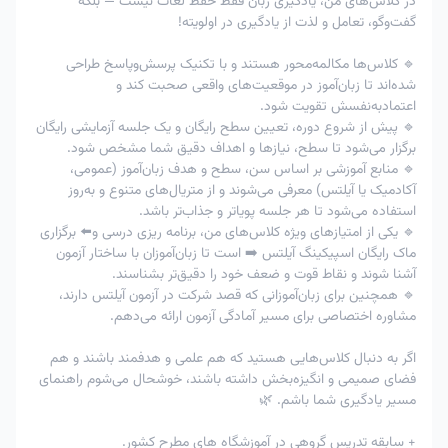
در کلاس‌های من، یادگیری زبان فقط حفظ لغات نیست — بلکه
پذیرنیست
پذیرنیست
کلاس
گفت‌وگو، تعامل و لذت از یادگیری در اولویته!
امکان پذیر
امکان پذیر
3
لغوتوافقی
-
🔹 کلاس‌ها مکالمه‌محور هستند و با تکنیک پرسش‌وپاسخ طراحی
با تایید استاد
با تایید استاد
شده‌اند تا زبان‌آموز در موقعیت‌های واقعی صحبت کند و
در اعمال جریمه 80% ، به عنوان مثال اگر زبان آموز مبلغ 200
اعتماد‌به‌نفسش تقویت شود.
هزار تومان را برای کلاس خود پرداخت کرده و کلاس را فرضا 5
🔹 پیش از شروع دوره، تعیین سطح رایگان و یک جلسه آزمایشی رایگان
ساعت قبل کلاس لغو کند ، 80% مبلغ پرداختی یعنی 160 هزار
برگزار می‌شود تا سطح، نیازها و اهداف دقیق شما مشخص شود.
تومان سوخت شده و 40 هزار تومان دیگر به کیف پول زبان
🔹 منابع آموزشی بر اساس سن، سطح و هدف زبان‌آموز (عمومی،
آموز برگشت خواهد شد.
آکادمیک یا آیلتس) معرفی می‌شوند و از متریال‌های متنوع و به‌روز
استفاده می‌شود تا هر جلسه پویاتر و جذاب‌تر باشد.
🔹 یکی از امتیازهای ویژه کلاس‌های من، برنامه ریزی درسی و⬅️ برگزاری
ماک رایگان اسپیکینگ آیلتس ➡️ است تا زبان‌آموزان با ساختار آزمون
آشنا شوند و نقاط قوت و ضعف خود را دقیق‌تر بشناسند.
🔹 همچنین برای زبان‌آموزانی که قصد شرکت در آزمون آیلتس دارند،
مشاوره اختصاصی برای مسیر آمادگی آزمون ارائه می‌دهم.
اگر به دنبال کلاس‌هایی هستید که هم علمی و هدفمند باشند و هم
فضای صمیمی و انگیزه‌بخش داشته باشند، خوشحال می‌شوم راهنمای
مسیر یادگیری شما باشم. 🌿
+ سابقه تدریس گروهی در آموزشگاه های مطرح کشور.