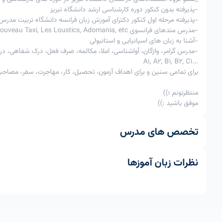
-پذیرفته بدون کنکور دوره کارشناسی ارشد دانشگاه تبریز
-پذیرفته مرحله اول کنکور دکترای آموزش زبان فرانسه دانشگاه تربیت مدرس
-مدرس متدهای فرانسوی Édito, Alter Ego, Tendances, Nouveau Taxi, Les Loustics, Adomania, etc
-آشنا به زبان های اسپانیایی و استانبولی
-مدرس گرامر، واژگان، آواشناسی، املا، مکالمه، صرف فعل، درک شفاهی، در
...A1, A2, B1, B2, C1
برای تمامی سنین و برای اهداف آزمون، تحصیل، کار، مهاجرت، سفر، مصاحبه، 
منتظرتونم ؛))
موفق باشید :))
تخصص های مدرس
نظرات زبان آموزها