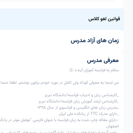
قوانین لغو کلاس
قاعده لغو کلاس برای این مدرس منعطف است.
زمان های آزاد مدرس
ردیف
اقدام
از 3ساعت تا زمان کلاس
از 12 تا 3 ساعت به زمان کلاس
امکان پذیر
1
لغو کلاس
معرفی مدرس
با اعمال جریمه 60%
ب
2
تغییر زمان کلاس
امکان پذیرنیست
سلام به فرانسه آموزان آینده ؛))
امکان پذیر
3
لغوتوافقی
من اینجا یه معرفی کوتاه ولی کامل در مورد خودم براتون نوشتم. لطفا حتم
با تایید استاد
_کارشناس زبان و ادبیات فرانسه/دانشگاه تبریز
_کارشناس ارشد آموزش زبان فرانسه/دانشگاه تبریز
شد.
_مدرس زبان های انگلیسی و فرانسوی از سال 1395
_دارای مدرک TTC از زبانکده ملی ایران
-دارای مقاله چاپ شده به زبان فرانسه با عنوان فارسی "عوامل موثر در یاد
اصفهان
_عضو گروه استعدادهای درخشان دانشگاه تبریز در دوره های کارشناسی و 