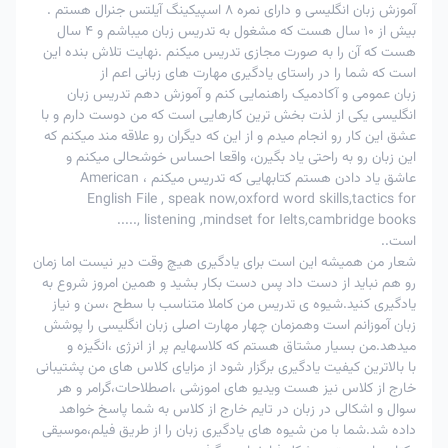
تغییر
آموزش زبان انگلیسی و دارای نمره 8 اسپیکینگ آیلتس جنرال هستم .
امکان
امکان
2
زمان
امکان پذیر
بیش از 10 سال هست که مشغول به تدریس زبان میباشم و 4 سال
پذیرنیست
پذیرنیست
کلاس
هست که آن را به صورت مجازی تدریس میکنم .نهایت تلاش بنده این
است که شما را در راستای یادگیری مهارت های زبانی اعم از
امکان پذیر
امکان پذیر
زبان عمومی و آکادمیک راهنمایی کنم و آموزش دهم تدریس زبان
3
لغوتوافقی
با تایید
-
با تایید استاد
انگلیسی یکی از لذت بخش ترین کارهایی است که من دوست دارم و با
استاد
عشق این کار رو انجام میدم و از این که دیگران رو علاقه مند میکنم که
در اعمال جریمه 50% ، به عنوان مثال اگر زبان آموز مبلغ 200
این زبان رو به راحتی یاد بگیرن، واقعا احساس خوشحالی میکنم و
هزار تومان را برای کلاس خود پرداخت کرده و کلاس را فرضا 5
عاشق یاد دادن هستم کتابهایی که تدریس میکنم ، American
ساعت قبل کلاس لغو کند ، 50% مبلغ پرداختی یعنی 100 هزار
English File , speak now,oxford word skills,tactics for
listening ,mindset for Ielts,cambridge books ,.....
تومان سوخت شده و 100 هزار تومان دیگر به کیف پول زبان
است..
آموز برگشت خواهد شد.
شعار من همیشه این است برای یادگیری هیچ وقت دیر نیست اما زمان
رو هم نباید از دست داد پس دست بکار بشید و همین امروز شروع به
یادگیری کنید.شیوه ی تدریس من کاملا متناسب با سطح ،سن و نیاز
زبان آموزانم است وهمزمان چهار مهارت اصلی زبان انگلیسی را پوشش
میدهد.من بسیار مشتاق هستم که کلاسهایم پر از انرژی ،انگیزه و
با بالاترین کیفیت یادگیری برگزار شود از مزایای کلاس های من پشتیبانی
خارج از کلاس نیز هست ویدیو های اموزشی ،اصطلاحات،گرامر و هر
سوال و اشکالی در زبان در تایم خارج از کلاس به شما پاسخ خواهد
داده شد.شما با من شیوه های یادگیری زبان را از طریق فیلم،موسیقی