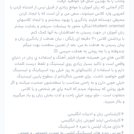
وکتاب را به بهترین شکل فرا خواهید گرفت.
⏰از آنجایی که زبان آموزان با موانع زیادی از قبیل ترس از اشتباه کردن یا
کمرویی وارد کلاس میشوند، سعی من بر آن است که با ایجاد کردن
محیطی دوستانه فرایند یادگیری را بهبود ببخشم و با ایجاد کلاسهای
student-oriented/شاگرد محور به پیشرفت سریعتر و رضایت بیشتر
زبان آموزان در جهت رسیدن به اهدافشان به آنها کمک کنم.
با برداشتن کلاس 30 دقیقه ای رایگان ، بیان هدفت از یادگیری زبان و
زمان رسيدن به هدفت به من، بعد از تعيين سطحت بهت میگم
چندوقته و با چه روشی به هدفت ميرسي 😊
كلاس هاي من هميشه همراه فيلم ،آهنگ و استفاده ي زبان در دنياي
واقعي است و تاکید بسيار زيادي روي لیسنینگ و تلفظ درست كلمات
دارم و با استفاده از تکنینکهای به روز خیلی زود اسپیکینگ و لیسنینگ
قوی خواهید داشت. برای همین شاگردانم از سطوح پایین لیسنینگ
خيلي خوبي دارن و به راحتی متناسب با سطحشون صحبت میکنند و اگر
طبق روشي كه پيشنهاد ميدم كه البته براي هر شخص و يا كلاس
متفاوت است ، جلو برويد خيلي راحت و لذت بخش زبان رو ياد ميگيريد
و بكار ميبريد.
⚜️کارشناسی زبان و ادبیات انگلیسی
⚜️کارشناسی ارشد آموزش زبان انگلیسی
⚜️دارای مدرک آیلتس با نمره 8 اسپیکینگ
⚜️مدرس دوره های اسپیکینگ آیلتس به صورت خصوصی و عمومی