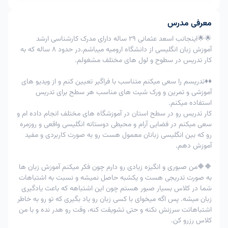
کلاس
زمان کلاس
کلاس
امکان پذیر
امکان پذیر
معرفی مدرس
1
لغو کلاس
با اعمال جریمه
با اعمال
امکان پذیر
🌟🌟اینجانب اسعد عثمانی 29 ساله دارای مدرک کارشناسی ارشد
80%
جریمه 40%
آموزش زبان انگلیسی از دانشگاه ارومیه میباشم.در حدود 8 ساله که به
تغییر
کار تدریس در سطوح و لول های مختلف مشغولم.
امکان
امکان
2
زمان
امکان پذیر
پذیرنیست
پذیرنیست
کلاس
♦️♦️تدریسم را سعی میکنم متناسب با فراگیر تعیین کنم و از ویدیو های
آموزشی و تمرین و ورک شیت های مناسب هر سطح برای تدریس
امکان پذیر
امکان پذیر
3
لغوتوافقی
-
استفاده میکنم.
با تایید استاد
با تایید استاد
کار تدریس رو در سطح استان در آموزشگاه های مختلف انجام داده ام و
در اعمال جریمه 80% ، به عنوان مثال اگر زبان آموز مبلغ 200
سعی میکنم در فضایی آرام و محیطی دوستانه انگلیسی واقعی و روزمره
هزار تومان را برای کلاس خود پرداخت کرده و کلاس را فرضا 5
رو که بین انگلیسی زبانان معمول هست رو به صورت کاربردی و مفید
ساعت قبل کلاس لغو کند ، 80% مبلغ پرداختی یعنی 160 هزار
آموزش دهم.
تومان سوخت شده و 40 هزار تومان دیگر به کیف پول زبان
آموز برگشت خواهد شد.
🔶🔶من صبوری و انگیزه زیادی رو دارم چون فکر میکنم آموزش زبان ها
به صورت تدریجی هست و یکشبه حاصل نمیشه و نسبت به اشتباهات
شما در کلاس بسیار صبور هستم چون این اشتباهه که باعث یادگیری
زبان میشه. پس اگه میخوای با کسی زبان رو یاد بگیری که تو رو به خاطر
اشتباهاتت سرزنش نکنه و حتی تشویقت کنه، وقت رو هدر نده و با من
کلاس رزرو کن.