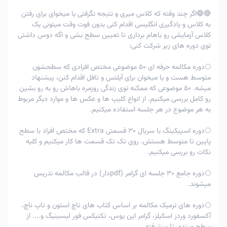
🔴🔵اگر چند وقته که کلاس میری و نتیجه نگرفتی یا میخوای برای رفتن
به کلاس و یادگیری انگلیسی اقدام کنی بدون فوت وقت میتونی یک
کلاس آزمایشی رو باهام برداری تا تعیین سطح بشی و اگه دوس داشتی
توی دوره های زیر شرکت کنی:
🌕دوره مکالمه حرفه ای 50 موضوعی مختص افرادی که سطحشون
متوسط هست و یا میخوان برای آیلتس و تافل اقدام کنن، پیشنهاد
میشه. 50 موضوعی که ممکنه توی زندگی روزمره باهاش رو به رو بشین
رو کامل بررسی میکنیم. از انواع کلیپ ها و عکس ها و موارد دیگر مربوط
به هر موضوع در هر جلسه استفاده میکنیم.
🌕دوره اسپیکینگ با سریال 30 قسمتی Extra که مختص افراد با سطح
پایین تا متوسط هستش. روی تک تک قسمت ها کار میکنیم و کلیه
نکات رو بررسی میکنیم.
🌕دوره جامع 30 جلسه ای گرامر (pdfدار) در قالب مکالمه تدریس
میشوند.
🌕دوره های ترمیک مکالمه بر اساس کتاب های تاچ استون و تاپ ناچ،
آکسفورد وردز اسکیلز، گرامر این یوس، تکتیکس فور لیسینیگ و.... از