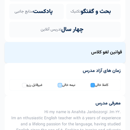
بحث و گفتگو
پادکست
تکنیک
منابع جانبی
چهار سال
تدریس آنلاین
قوانین لغو کلاس
زمان های آزاد مدرس
قاعده لغو کلاس برای این مدرس منعطف است.
از 3ساعت
از 12 تا 3
بیشتر از 12
کاملا خالی
نیمه خالی
غیرقابل رزرو
ردیف
اقدام
تا زمان
ساعت به زمان
ساعت به زمان
کلاس
کلاس
کلاس
امکان پذیر
امکان پذیر
معرفی مدرس
1
لغو کلاس
با اعمال
با اعمال جریمه
امکان پذیر
.Hi my name is Anahita Janbozorgi .Im 22
جریمه 60%
40%
Im an nthusiastic English teacher with 5 years of experience
تغییر
and a lifelong passion for the language, having studied
امکان
امکان
2
زمان
امکان پذیر