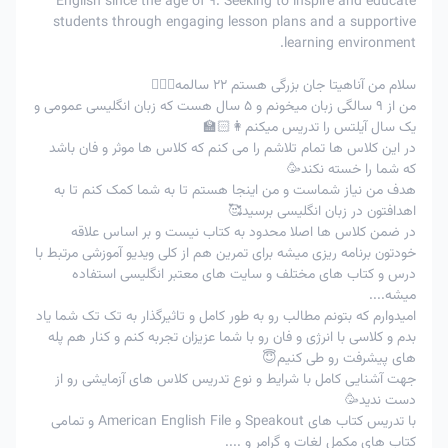
English since the age of 9. Seeking to inspire and educate
پذیرنیست
پذیرنیست
کلاس
students through engaging lesson plans and a supportive
learning environment.
امکان پذیر
امکان پذیر
3
لغوتوافقی
با تایید
-
با تایید استاد
سلام من آناهیتا جان بزرگی هستم 22 سالمه🙋🏻‍♀️
استاد
من از 9 سالگی زبان میخونم و 5 سال هست که زبان انگلیسی عمومی و
در اعمال جریمه 50% ، به عنوان مثال اگر زبان آموز مبلغ 200
یک سال آیلتس را تدریس میکنم👩🏻‍🏫
هزار تومان را برای کلاس خود پرداخت کرده و کلاس را فرضا 5
در این کلاس ها تمام تلاشم را می کنم که کلاس ها موثر و فان باشد
ساعت قبل کلاس لغو کند ، 50% مبلغ پرداختی یعنی 100 هزار
که شما را خسته نکند🥳
تومان سوخت شده و 100 هزار تومان دیگر به کیف پول زبان
هدف من نیاز شماست و من اینجا هستم تا به شما کمک کنم تا به
اهدافتون در زبان انگلیسی برسید🥰
آموز برگشت خواهد شد.
در ضمن کلاس ها اصلا محدود به کتاب نیست و بر اساس علاقه
خودتون برنامه ریزی میشه برای تمرین هم از کلی ویدیو آموزشی مرتبط با
درس و کتاب های مختلف و سایت های معتبر انگلیسی استفاده
میشه....
امیدوارم که بتونم مطالب رو به طور کامل و تاثیرگذار به تک تک شما یاد
بدم و کلاسی با انرژی و فان رو با شما عزیزان تجربه کنم و کنار هم پله
های پیشرفت رو طی کنیم😇
جهت آشنایی کامل با شرایط و نوع تدریس کلاس های آزمایشی رو از
دست ندید🥳
با تدریس کتاب های Speakout و American English File و تمامی
کتاب های مکمل لغات و گرامر و ....