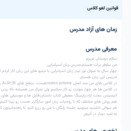
قوانین لغو کلاس
قاعده لغو کلاس برای این مدرس منعطف است.
زمان های آزاد مدرس
ردیف
اقدام
از 3ساعت تا زمان کلاس
از 12 تا 3 ساعت به زمان کلاس
امکان پذیر
1
لغو کلاس
معرفی مدرس
با اعمال جریمه 60%
ب
2
تغییر زمان کلاس
امکان پذیرنیست
سلام دوستان عزیزم
من نیلوفر بیات هستم،مدرس زبان اسپانیایی
امکان پذیر
3
لغوتوافقی
چهار سال به عنوان تور لیدر زبان اسپانیایی با نیتیو های این زبان کار کر
با تایید استاد
تدریس این زبان هستم.
در کلاس های من متد اصلی nuevo prismaهست، سطح های A1,A2,B1 رو با توجه به سطح زبان آموز تدریس میکنم.
در کلاس ها هر چهار مهارت رو کار میکنیم ولی تمرکز من همیشه بالا برد
شد.
انیمیشن ،بحث ازاد،رایتینگ ،معرفی کتاب داستان،فایل ها و موسیقی های 
هم روش های مختلف که با روحیات زبان اموز سازگارتر هست رو پیدا کنیم.
هر سوالی داشتید میتونید جلسه رایگان با من رو رزرو کنید تا راهنماییتون ک
به امید دیدار در ٱتیچر