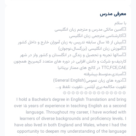
کلاس
کلاس
کلاس
امکان پذیر
امکان پذیر
معرفی مدرس
1
لغو کلاس
با اعمال
با اعمال جریمه
امکان پذیر
با سلام
جریمه 60%
40%
💥امین مالکی مدرس و مترجم زبان انگلیسی
تغییر
💥کارشناسی مترجمی زبان انگلیسی
امکان
امکان
2
زمان
امکان پذیر
💥بیش از 15 سال سابقه تدریس به زبان آموزان خارج و داخل کشور
پذیرنیست
پذیرنیست
کلاس
💥آموزش زبان انگلیسی (بزرگسال،نوجوان)
💥سالها تجربه و تحصیل و زندگی در انگلستان و کشور ولز در شهر
امکان پذیر
امکان پذیر
کاردیف،و شرکت و دانش افزایی در دوره های متعدد کیمبریج همچون
3
لغوتوافقی
با تایید
-
با تایید استاد
TTC,FCE,CAE در کالج های ممتاز بریتانیا
استاد
💥مبتدی،متوسط،پیشرفته
در اعمال جریمه 50% ، به عنوان مثال اگر زبان آموز مبلغ 200
💥دوره های زبان عمومی(General English)
هزار تومان را برای کلاس خود پرداخت کرده و کلاس را فرضا 5
تقویت مکالمه،پری آیلتس ،تقویت تلفظ و...
ساعت قبل کلاس لغو کند ، 50% مبلغ پرداختی یعنی 100 هزار
💠💠💠💠💠💠💠💠💠💠💠💠💠💠💠
تومان سوخت شده و 100 هزار تومان دیگر به کیف پول زبان
I hold a Bachelor's degree in English Translation and bring
over 15 years of experience in teaching English as a second
آموز برگشت خواهد شد.
language. Throughout my career, I have worked with
learners of diverse backgrounds and proficiency levels. I
have also lived in both England and Wales, where I had the
opportunity to deepen my understanding of the language