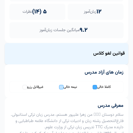
5 (14)
12
زبان‌آموز
نظرات
9.2
میانگین جلسات زبان‌آموز
قوانین لغو کلاس
زمان های آزاد مدرس
قاعده لغو کلاس برای این مدرس strict است.
داخل بازه 12
از 24 تا 12
بیشتر از 24
کاملا خالی
نیمه خالی
غیرقابل رزرو
ردیف
اقدام
ساعت به زمان
ساعت به
ساعت به زمان
کلاس
زمان کلاس
کلاس
امکان پذیر
امکان پذیر
معرفی مدرس
1
لغو کلاس
با اعمال جریمه
با اعمال
امکان پذیر
سلام دوستان 🙋🏼‍♀️ من زهرا علیپور هستم، مدرس زبان ترکی استانبولی.
80%
جریمه 40%
فارغ‌التحصیل رشته زبان و ادبیات ترکی از دانشگاه علامه طباطبایی و
تغییر
دارنده مدرک TTC تدریس زبان ترکی از وزارت علوم.
امکان
امکان
2
زمان
امکان پذیر