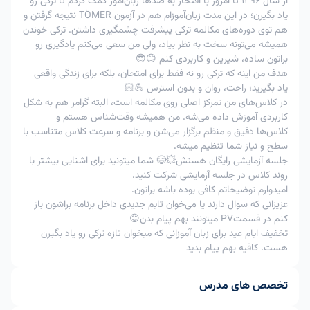
از سال 1396 تا امروز با افتخار به صدها زبان‌آموز کمک کردم تا ترکی رو
پذیرنیست
پذیرنیست
کلاس
یاد بگیرن؛ در این مدت زبان‌آموزام هم در آزمون TÖMER نتیجه گرفتن و
هم توی دوره‌های مکالمه ترکی پیشرفت چشمگیری داشتن. ترکی خوندن
امکان پذیر
امکان پذیر
3
لغوتوافقی
-
همیشه می‌تونه سخت به نظر بیاد، ولی من سعی می‌کنم یادگیری رو
با تایید استاد
با تایید استاد
براتون ساده، شیرین و کاربردی کنم 😊😎
در اعمال جریمه 80% ، به عنوان مثال اگر زبان آموز مبلغ 200
هدف من اینه که ترکی رو نه فقط برای امتحان، بلکه برای زندگی واقعی
هزار تومان را برای کلاس خود پرداخت کرده و کلاس را فرضا 5
یاد بگیرید؛ راحت، روان و بدون استرس 💪🏻
ساعت قبل کلاس لغو کند ، 80% مبلغ پرداختی یعنی 160 هزار
در کلاس‌های من تمرکز اصلی روی مکالمه است، البته گرامر هم به شکل
تومان سوخت شده و 40 هزار تومان دیگر به کیف پول زبان
کاربردی آموزش داده می‌شه. من همیشه وقت‌شناس هستم و
آموز برگشت خواهد شد.
کلاس‌ها دقیق و منظم برگزار می‌شن و برنامه و سرعت کلاس متناسب با
سطح و نیاز شما تنظیم میشه.
جلسه آزمایشی رایگان هستش💥😄 شما میتونید برای اشنایی بیشتر با
روند کلاس در جلسه آزمایشی شرکت کنید.
امیدوارم توضیحاتم کافی بوده باشه براتون.
عزیزانی که سوال دارند یا می‌خوان تایم جدیدی داخل برنامه براشون باز
کنم در قسمتPV میتونند بهم پیام بدن😊
تخفیف ایام عید برای زبان آموزانی که میخوان تازه ترکی رو یاد بگیرن
هست. کافیه بهم پیام بدید
تخصص های مدرس